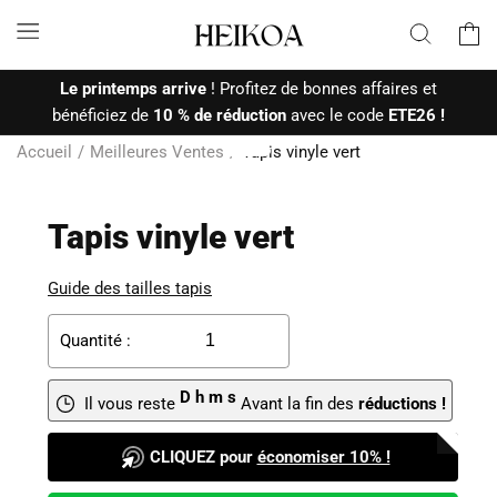
et passer
Panier
au
contenu
Le printemps arrive
! Profitez de bonnes affaires et
bénéficiez de
10 % de réduction
avec le code
ETE26 !
Accueil
Meilleures Ventes
Tapis vinyle vert
Tapis vinyle vert
Guide des tailles tapis
Quantité :
D
h
m
s
Il vous reste
Avant la fin des
réductions !
Économisez 10%
CLIQUEZ pour
avec le code
économiser 10% !
ETE26
!