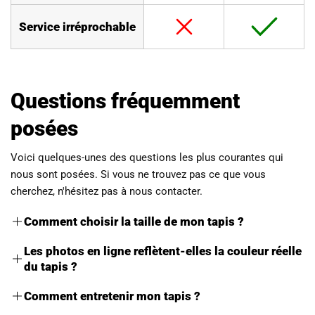
Service irréprochable
Questions fréquemment
posées
Voici quelques-unes des questions les plus courantes qui
nous sont posées. Si vous ne trouvez pas ce que vous
cherchez, n'hésitez pas à nous contacter.
Comment choisir la taille de mon tapis ?
La taille de votre tapis dépend de la pièce et de la disposition
Les photos en ligne reflètent-elles la couleur réelle
de vos meubles. Pour un salon, par exemple, un grand tapis
du tapis ?
sous lequel rentrent tous les meubles donne une sensation
Nous faisons de notre mieux pour rendre les couleurs aussi
d'espace. Un tapis plus petit peut délimiter un espace, comme
Comment entretenir mon tapis ?
précises que possible. Cependant, les nuances peuvent varier
une zone de conversation.